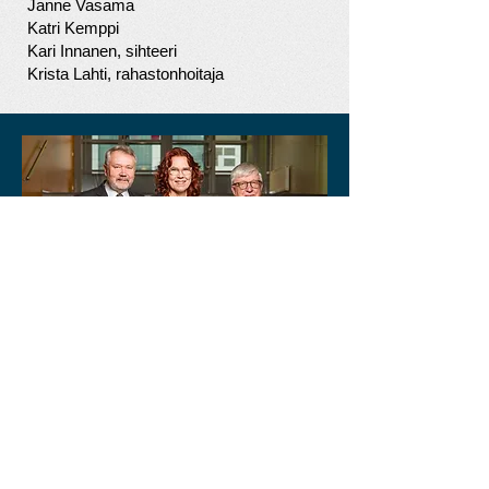
Janne Vasama
Katri Kemppi
Kari Innanen, sihteeri
Krista Lahti, rahastonhoitaja
Keravan kaupunginvaltuuston
puheenjohtajisto 2025–2029.
Oik. 2. varapj. Timo Laaninen (kepu),
puheenjohtaja Terhi Enjala (kok) ja 1.
varapj. Juri Linros (kok).